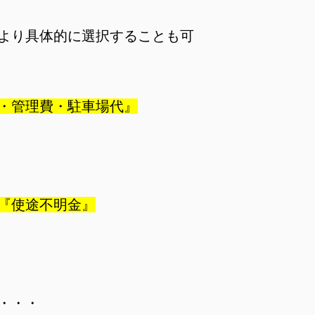
より具体的に選択することも可
・管理費・駐車場代』
『使途不明金』
・・・