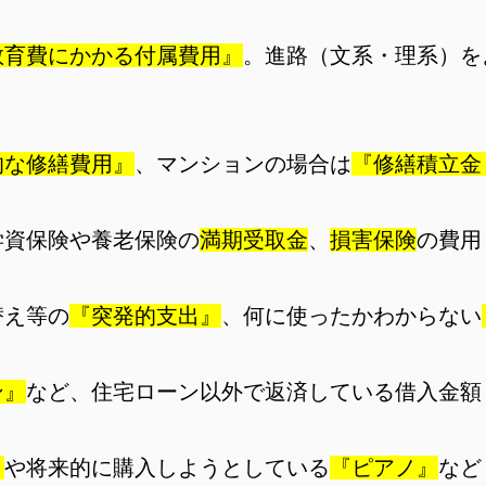
教育費にかかる付属費用』
。進路（文系・理系）を
的な修繕費用』
、マンションの場合は
『修繕積立金
学資保険や養老保険の
満期受取金
、
損害保険
の費用
替え等の
『突発的支出』
、何に使ったかわからない
ン』
など、住宅ローン以外で返済している借入金額
』
や将来的に購入しようとしている
『ピアノ』
など