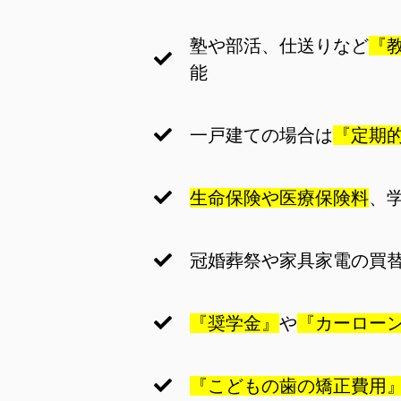
塾や部活、仕送りなど
『
能
一戸建ての場合は
『定期
生命保険や医療保険料
、
冠婚葬祭や家具家電の買
『奨学金』
や
『カーロー
『こどもの歯の矯正費用